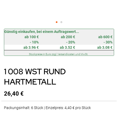
Zum
Günstig einkaufen, bei einem Auftragswert...
Anfang
ab 100 €
ab 200 €
ab 600 €
der
- 10%
- 20%
- 30%
Bildergalerie
ab 3.96 €
ab 3.52 €
ab 3.08 €
springen
Stückpreise in Euro zzgl. Versandkosten und MwSt.
1 008 WST RUND
HARTMETALL
26,40 €
Packungsinhalt: 6 Stück | Einzelpreis: 4,40 € pro Stück