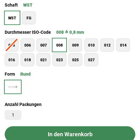
Schaft
WST
WST
FG
Durchmesser ISO-Code
008 ≙ 0,8 mm
005
006
007
008
009
010
012
014
016
018
021
023
025
027
Form
Rund
Anzahl Packungen
In den Warenkorb