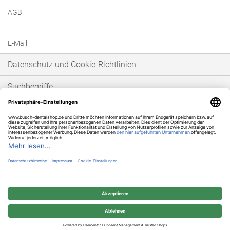
AGB
E-Mail
Datenschutz und Cookie-Richtlinien
Suchbegriffe
Erweiterte Suche
Bestellungen und Rücksendungen
* Unser Angebot richtet sich ausschließlich an gewerbetreibende Kunden im
Sinne von § 14 BGB. Wir schließen keine Verträge mit Verbrauchern im Sinne
von § 13 BGB.
© 2025 BUSCH & CO. GmbH & Co. KG | Unterkaltenbach 17-27 | D - 51766
Engelskirchen | Telefon +49 (0) 22 63 - 86 - 380 | Telefax +49 (0) 22 63 - 2 07 41
| service@busch-dentalshop.de | www.busch-dentalshop.de