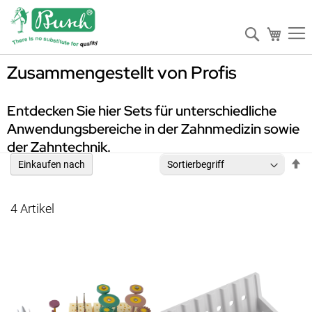
Suche
Mein W
Zusammengestellt von Profis
Entdecken Sie hier Sets für unterschiedliche
Anwendungsbereiche in der Zahnmedizin sowie
der Zahntechnik.
In
Einkaufen nach
ab
Re
4
Artikel