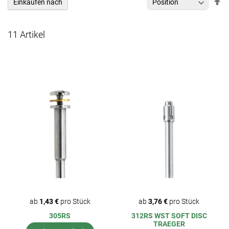
In
Einkaufen nach
ab
Re
11
Artikel
ab
1,43 €
pro Stück
ab
3,76 €
pro Stück
305RS
312RS WST SOFT DISC
TRAEGER