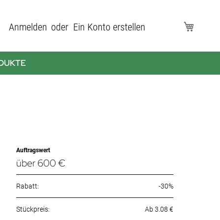
Direkt
Anmelden
Ein Konto erstellen
Mein Wa
zum
Inhalt
DUKTE
Auftragswert
über 600 €
Rabatt:
-30%
Ab 3.08 €