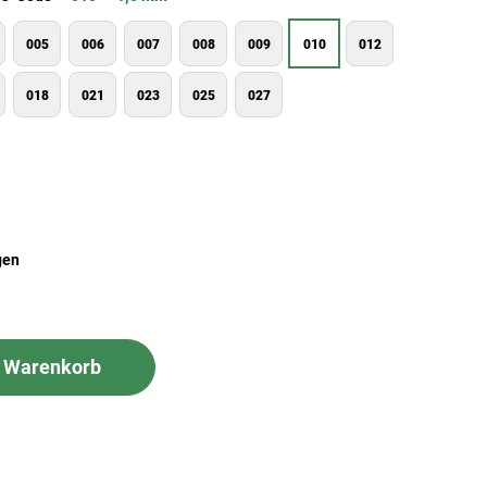
005
006
007
008
009
010
012
018
021
023
025
027
gen
n Warenkorb