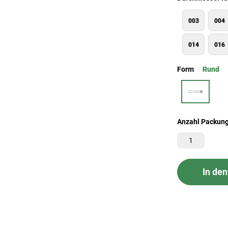
003
004
014
016
Form
Rund
Anzahl Packun
In de