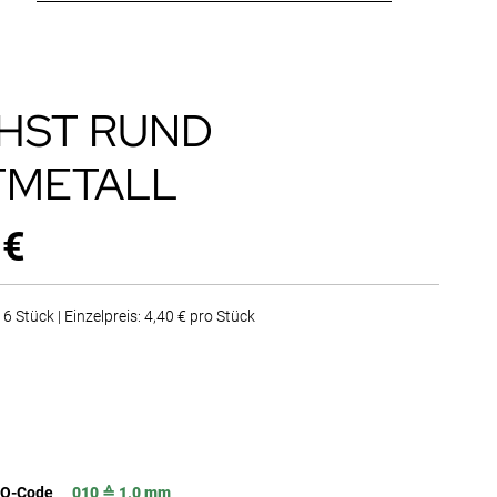
0 HST RUND
TMETALL
 €
6 Stück | Einzelpreis: 4,40 € pro Stück
SO-Code
010 ≙ 1,0 mm