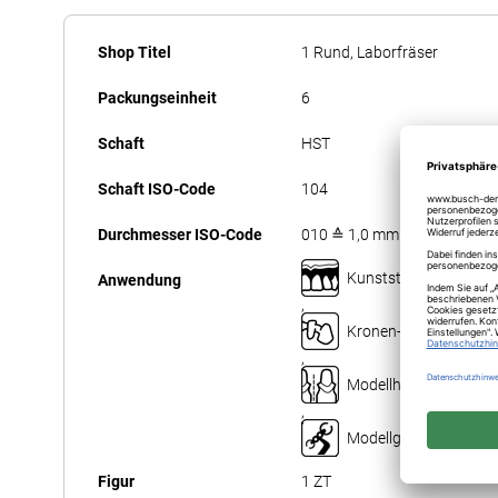
Anfang
Mehr
der
Shop Titel
1 Rund, Laborfräser
Informationen
Bildergalerie
Packungseinheit
6
springen
Schaft
HST
Schaft ISO-Code
104
Durchmesser ISO-Code
010 ≙ 1,0 mm
Kunststofftechnik
Anwendung
,
Kronen- und Brückent
,
Modellherstellung
,
Modellgusstechnik
Figur
1 ZT