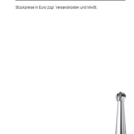
Stückpreise in Euro zzgl. Versandkosten und MwSt.
Zum
Ende
der
Bildergalerie
springen