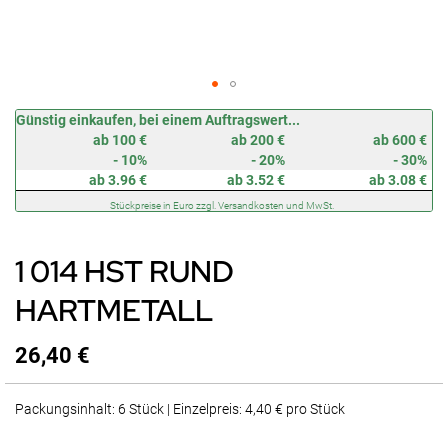
Zum
Günstig einkaufen, bei einem Auftragswert...
Anfang
ab 100 €
ab 200 €
ab 600 €
der
- 10%
- 20%
- 30%
Bildergalerie
ab 3.96 €
ab 3.52 €
ab 3.08 €
springen
Stückpreise in Euro zzgl. Versandkosten und MwSt.
1 014 HST RUND
HARTMETALL
26,40 €
Packungsinhalt: 6 Stück | Einzelpreis: 4,40 € pro Stück