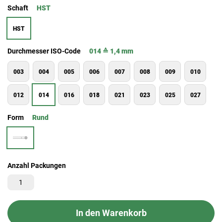
Schaft
HST
HST
Durchmesser ISO-Code
014 ≙ 1,4 mm
003
004
005
006
007
008
009
010
012
014
016
018
021
023
025
027
Form
Rund
Anzahl Packungen
In den Warenkorb