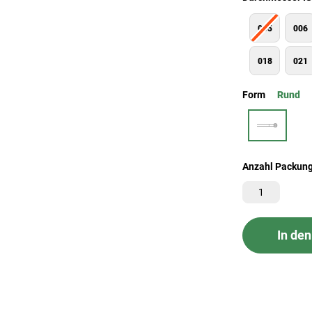
005
006
018
021
Form
Rund
Anzahl Packun
In de