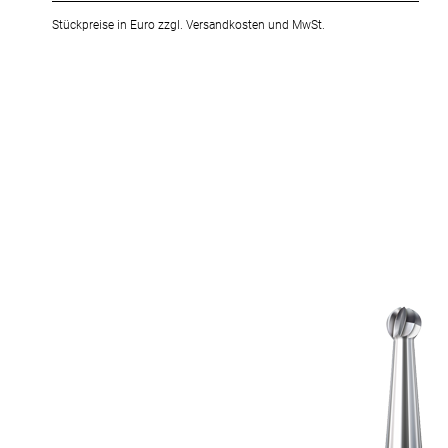
Stückpreise in Euro zzgl. Versandkosten und MwSt.
Zum
Ende
der
Bildergalerie
springen