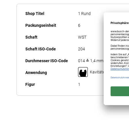
Anfang
Mehr
der
Shop Titel
1 Rund
Informationen
Bildergalerie
Packungseinheit
6
springen
Schaft
WST
Schaft ISO-Code
204
Durchmesser ISO-Code
014 ≙ 1,4 mm
Kavitäten-/Fissurenp
Anwendung
Figur
1