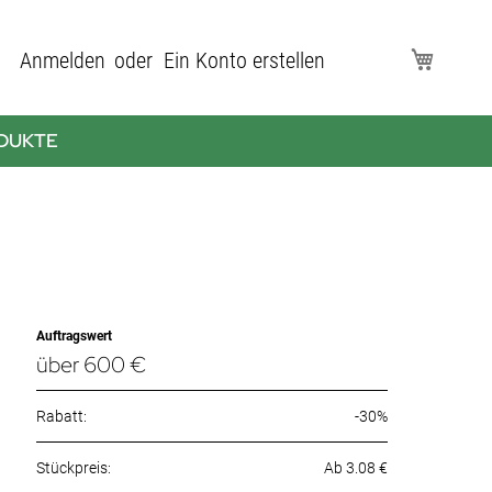
Direkt
Anmelden
Ein Konto erstellen
Mein Wa
zum
Inhalt
DUKTE
Auftragswert
über 600 €
Rabatt:
-30%
Ab 3.08 €