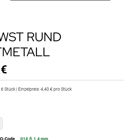
4 WST RUND
TMETALL
 €
6 Stück | Einzelpreis: 4,40 € pro Stück
SO-Code
014 ≙ 1,4 mm