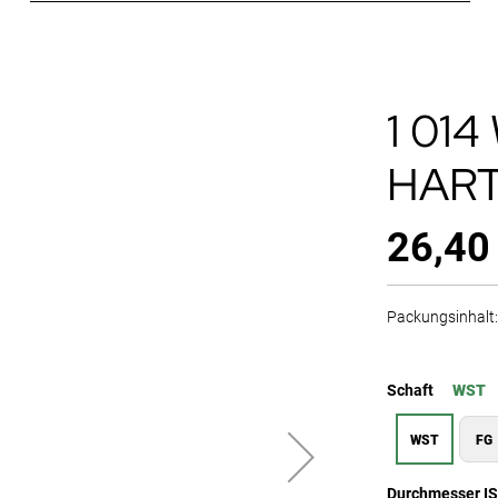
1 01
HAR
26,40
Packungsinhalt: 
Schaft
WST
WST
FG
Durchmesser I