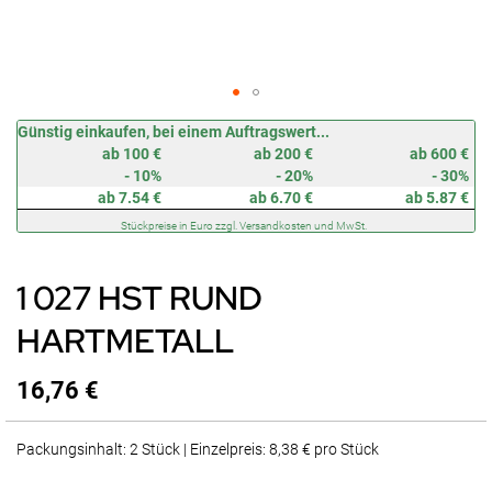
Zum
Günstig einkaufen, bei einem Auftragswert...
Anfang
ab 100 €
ab 200 €
ab 600 €
der
- 10%
- 20%
- 30%
Bildergalerie
ab 7.54 €
ab 6.70 €
ab 5.87 €
springen
Stückpreise in Euro zzgl. Versandkosten und MwSt.
1 027 HST RUND
HARTMETALL
16,76 €
Packungsinhalt: 2 Stück | Einzelpreis: 8,38 € pro Stück