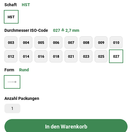
Schaft
HST
HST
Durchmesser ISO-Code
027 ≙ 2,7 mm
003
004
005
006
007
008
009
010
012
014
016
018
021
023
025
027
Form
Rund
Anzahl Packungen
In den Warenkorb