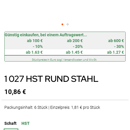
Zum
Günstig einkaufen, bei einem Auftragswert...
Anfang
ab 100 €
ab 200 €
ab 600 €
der
- 10%
- 20%
- 30%
Bildergalerie
ab 1.63 €
ab 1.45 €
ab 1.27 €
springen
Stückpreise in Euro zzgl. Versandkosten und MwSt.
1 027 HST RUND STAHL
10,86 €
Packungsinhalt: 6 Stück | Einzelpreis: 1,81 € pro Stück
Schaft
HST