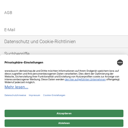
AGB
E-Mail
Datenschutz und Cookie-Richtlinien
Suchbegriffe
Erweiterte Suche
Bestellungen und Rücksendungen
* Unser Angebot richtet sich ausschließlich an gewerbetreibende Kunden im
Sinne von § 14 BGB. Wir schließen keine Verträge mit Verbrauchern im Sinne
von § 13 BGB.
© 2025 BUSCH & CO. GmbH & Co. KG | Unterkaltenbach 17-27 | D - 51766
Engelskirchen | Telefon +49 (0) 22 63 - 86 - 380 | Telefax +49 (0) 22 63 - 2 07 41