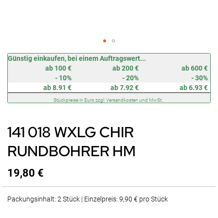
Zum
Günstig einkaufen, bei einem Auftragswert...
Anfang
ab 100 €
ab 200 €
ab 600 €
der
- 10%
- 20%
- 30%
Bildergalerie
ab 8.91 €
ab 7.92 €
ab 6.93 €
springen
Stückpreise in Euro zzgl. Versandkosten und MwSt.
141 018 WXLG CHIR
RUNDBOHRER HM
19,80 €
Packungsinhalt: 2 Stück | Einzelpreis: 9,90 € pro Stück