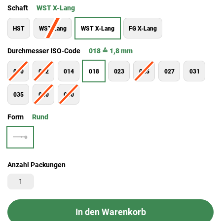
Schaft
WST X-Lang
HST
WST Lang
WST X-Lang
FG X-Lang
Durchmesser ISO-Code
018 ≙ 1,8 mm
010
012
014
018
023
025
027
031
035
040
050
Form
Rund
Anzahl Packungen
In den Warenkorb