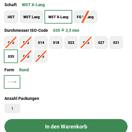
Schaft
WST X-Lang
HST
WST Lang
WST X-Lang
FG X-Lang
Durchmesser ISO-Code
035 ≙ 3,5 mm
010
012
014
018
023
025
027
031
035
040
050
Form
Rund
Anzahl Packungen
In den Warenkorb