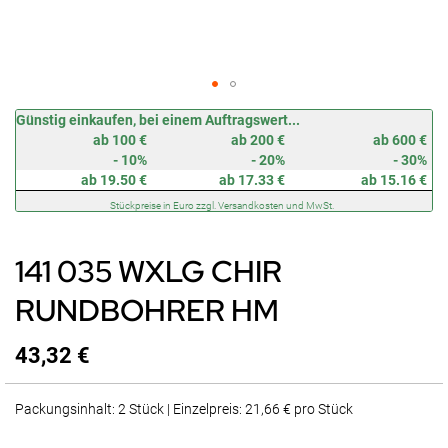
Zum
Günstig einkaufen, bei einem Auftragswert...
Anfang
ab 100 €
ab 200 €
ab 600 €
der
- 10%
- 20%
- 30%
Bildergalerie
ab 19.50 €
ab 17.33 €
ab 15.16 €
springen
Stückpreise in Euro zzgl. Versandkosten und MwSt.
141 035 WXLG CHIR
RUNDBOHRER HM
43,32 €
Packungsinhalt: 2 Stück | Einzelpreis: 21,66 € pro Stück