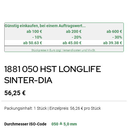
Zum
Günstig einkaufen, bei einem Auftragswert...
Anfang
ab 100 €
ab 200 €
ab 600 €
der
- 10%
- 20%
- 30%
Bildergalerie
ab 50.63 €
ab 45.00 €
ab 39.38 €
springen
Stückpreise in Euro zzgl. Versandkosten und MwSt.
1881 050 HST LONGLIFE
SINTER-DIA
56,25 €
Packungsinhalt: 1 Stück | Einzelpreis: 56,26 € pro Stück
Durchmesser ISO-Code
050 ≙ 5,0 mm