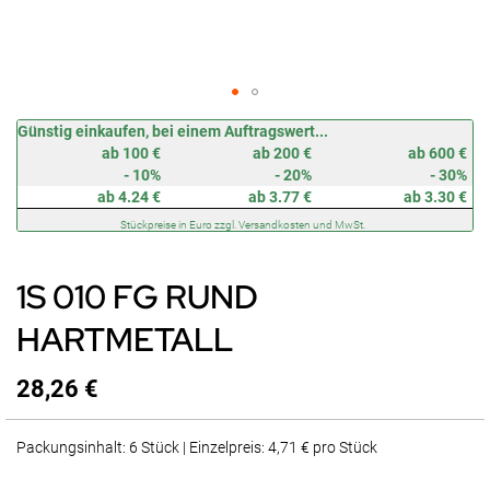
Zum
Günstig einkaufen, bei einem Auftragswert...
Anfang
ab 100 €
ab 200 €
ab 600 €
der
- 10%
- 20%
- 30%
Bildergalerie
ab 4.24 €
ab 3.77 €
ab 3.30 €
springen
Stückpreise in Euro zzgl. Versandkosten und MwSt.
1S 010 FG RUND
HARTMETALL
28,26 €
Packungsinhalt: 6 Stück | Einzelpreis: 4,71 € pro Stück