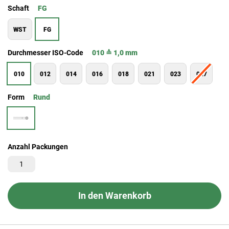
Schaft
FG
WST
FG
Durchmesser ISO-Code
010 ≙ 1,0 mm
010
012
014
016
018
021
023
027
Form
Rund
Anzahl Packungen
In den Warenkorb