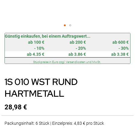
Zum
Günstig einkaufen, bei einem Auftragswert...
Anfang
ab 100 €
ab 200 €
ab 600 €
der
- 10%
- 20%
- 30%
Bildergalerie
ab 4.35 €
ab 3.86 €
ab 3.38 €
springen
Stückpreise in Euro zzgl. Versandkosten und MwSt.
1S 010 WST RUND
HARTMETALL
28,98 €
Packungsinhalt: 6 Stück | Einzelpreis: 4,83 € pro Stück