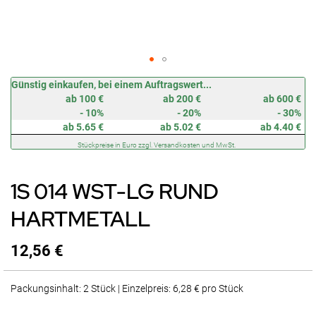
Zum
Günstig einkaufen, bei einem Auftragswert...
Anfang
ab 100 €
ab 200 €
ab 600 €
der
- 10%
- 20%
- 30%
Bildergalerie
ab 5.65 €
ab 5.02 €
ab 4.40 €
springen
Stückpreise in Euro zzgl. Versandkosten und MwSt.
1S 014 WST-LG RUND
HARTMETALL
12,56 €
Packungsinhalt: 2 Stück | Einzelpreis: 6,28 € pro Stück