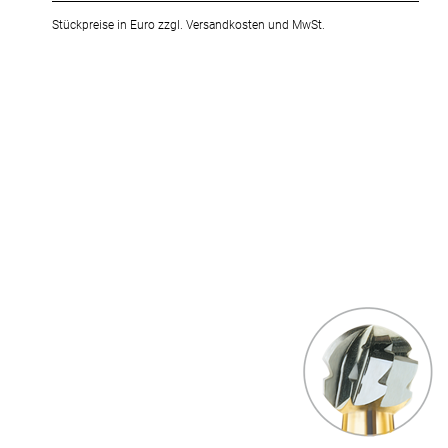
Stückpreise in Euro zzgl. Versandkosten und MwSt.
Zum
Ende
der
Bildergalerie
springen