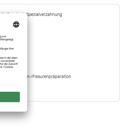
1SX Rund, mit Spezialverzahnung
2
WST
204
027 ≙ 2,7 mm
Kavitäten-/Fissurenpräparation
1SX