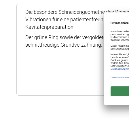
Anfang
Die besondere Schneidengeometrie des Rosen
der
Vibrationen für eine patientenfreundliche Exk
Bildergalerie
Kavitätenpräparation.
springen
Der grüne Ring sowie der vergoldete Hals identi
schnittfreudige Grundverzahnung.