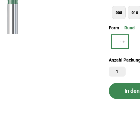
008
010
Form
Rund
Anzahl Packun
In de