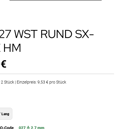
027 WST RUND SX-
 HM
 €
2 Stück | Einzelpreis: 9,53 € pro Stück
 Lang
SO-Code
027 ≙ 2,7 mm