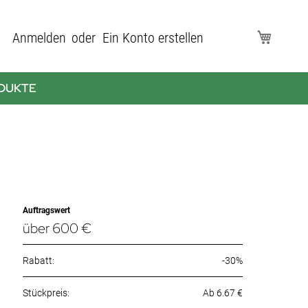
Direkt
Anmelden
Ein Konto erstellen
Mein Wa
zum
Inhalt
DUKTE
Auftragswert
über 600 €
Rabatt:
-30%
Ab 6.67 €