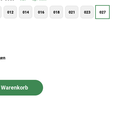
012
014
016
018
021
023
027
gen
n Warenkorb