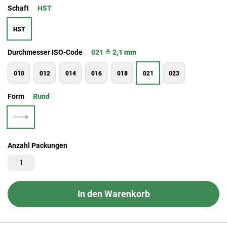
Schaft
HST
HST
Durchmesser ISO-Code
021 ≙ 2,1 mm
010
012
014
016
018
021
023
Form
Rund
Anzahl Packungen
In den Warenkorb