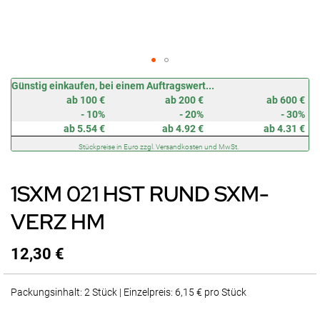
Zum
Günstig einkaufen, bei einem Auftragswert...
Anfang
ab 100 €
ab 200 €
ab 600 €
der
- 10%
- 20%
- 30%
Bildergalerie
ab 5.54 €
ab 4.92 €
ab 4.31 €
springen
Stückpreise in Euro zzgl. Versandkosten und MwSt.
1SXM 021 HST RUND SXM-
VERZ HM
12,30 €
Packungsinhalt: 2 Stück | Einzelpreis: 6,15 € pro Stück