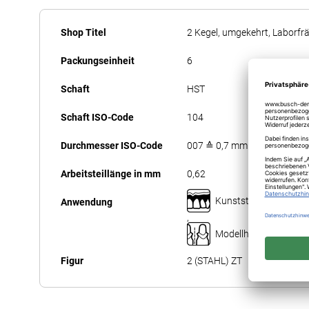
Anfang
Mehr
der
Shop Titel
2 Kegel, umgekehrt, Laborfr
Informationen
Bildergalerie
Packungseinheit
6
springen
Schaft
HST
Schaft ISO-Code
104
Durchmesser ISO-Code
007 ≙ 0,7 mm
Arbeitsteillänge in mm
0,62
Kunststofftechnik
Anwendung
,
Modellherstellung
Figur
2 (STAHL) ZT