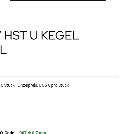
7 HST U KEGEL
L
€
6 Stück | Einzelpreis: 0,85 € pro Stück
SO-Code
007 ≙ 0,7 mm