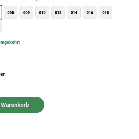
008
009
010
012
014
016
018
umgekehrt
gen
n Warenkorb