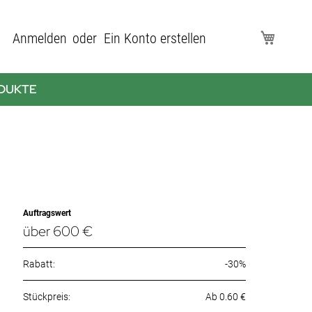
Direkt
Anmelden
Ein Konto erstellen
Mein Wa
zum
Inhalt
DUKTE
Auftragswert
über 600 €
Rabatt:
-30%
Ab 0.60 €