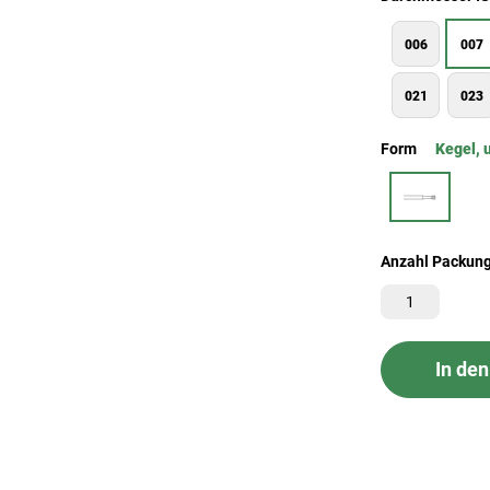
006
007
021
023
Form
Kegel, 
Anzahl Packun
In de