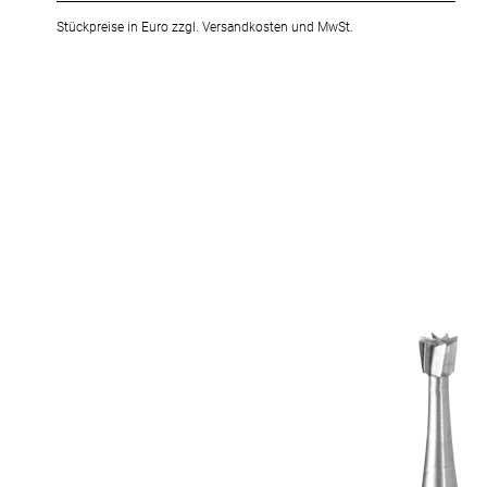
Stückpreise in Euro zzgl. Versandkosten und MwSt.
Zum
Ende
der
Bildergalerie
springen