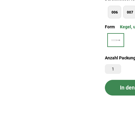
006
007
Form
Kegel, 
Anzahl Packun
In de