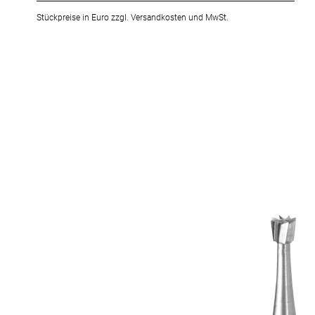
Stückpreise in Euro zzgl. Versandkosten und MwSt.
Zum
Ende
der
Bildergalerie
springen