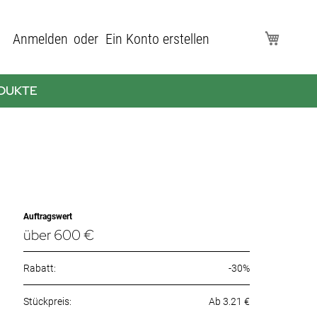
Direkt
Anmelden
Ein Konto erstellen
Mein Wa
zum
Inhalt
DUKTE
Auftragswert
über 600 €
Rabatt:
-30%
Ab 3.21 €