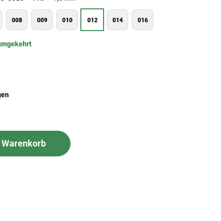
008
009
010
012
014
016
umgekehrt
gen
n Warenkorb