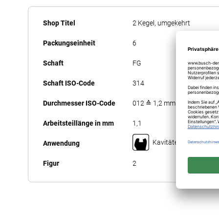
Anfang
Mehr
der
Shop Titel
2 Kegel, umgekehrt
Informationen
Bildergalerie
Packungseinheit
6
springen
Schaft
FG
Schaft ISO-Code
314
Durchmesser ISO-Code
012 ≙ 1,2 mm
Arbeitsteillänge in mm
1,1
Kavitäten-/Fissurenp
Anwendung
Figur
2