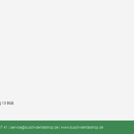
§ 13 BGB.
2 07 41 | service@busch-dentalshop.de | www.busch-dentalshop.de