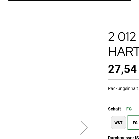
2 01
HAR
27,54
Packungsinhalt: 
Schaft
FG
WST
FG
Durchmesser I