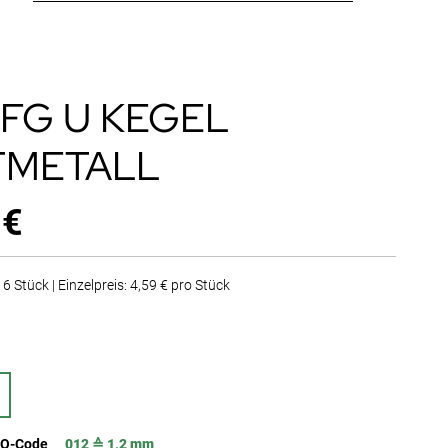
2 FG U KEGEL
TMETALL
 €
6 Stück | Einzelpreis: 4,59 € pro Stück
SO-Code
012 ≙ 1,2 mm