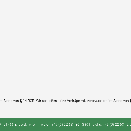
im Sinne von § 14 BGB. Wir schließen keine Verträge mit Verbrauchern im Sinne von 
 51766 Engelskirchen | Telefon +49 (0) 22 63 - 86 - 380 | Telefax +49 (0) 22 63 - 