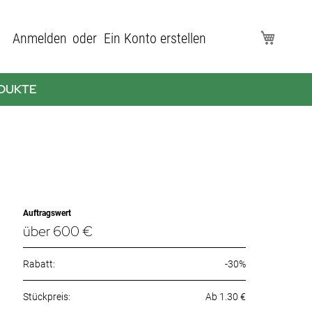
Direkt
Anmelden
Ein Konto erstellen
Mein Wa
zum
Inhalt
DUKTE
Auftragswert
über 600 €
Rabatt:
-30%
Ab 1.30 €