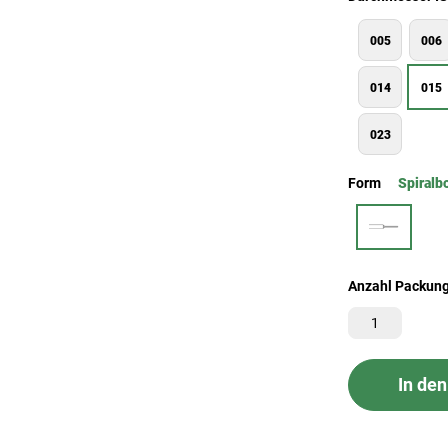
005
006
014
015
023
Form
Spiralb
Anzahl Packun
In de