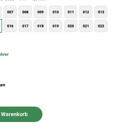
007
008
009
010
011
012
013
016
017
018
019
020
021
022
ohrer
gen
n Warenkorb