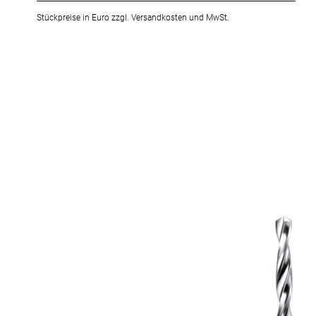
Stückpreise in Euro zzgl. Versandkosten und MwSt.
Zum
Ende
der
Bildergalerie
springen