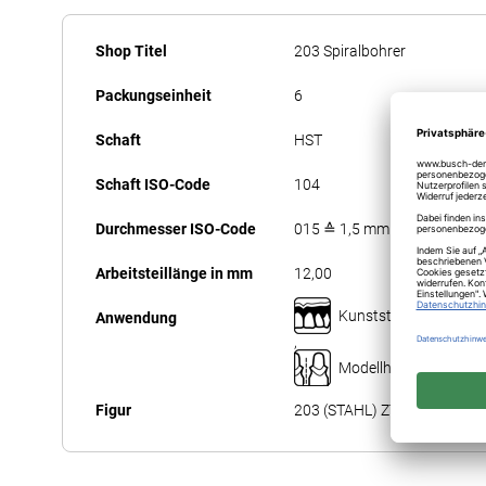
Anfang
Mehr
der
Shop Titel
203 Spiralbohrer
Informationen
Bildergalerie
Packungseinheit
6
springen
Schaft
HST
Schaft ISO-Code
104
Durchmesser ISO-Code
015 ≙ 1,5 mm
Arbeitsteillänge in mm
12,00
Kunststofftechnik
Anwendung
,
Modellherstellung
Figur
203 (STAHL) ZT