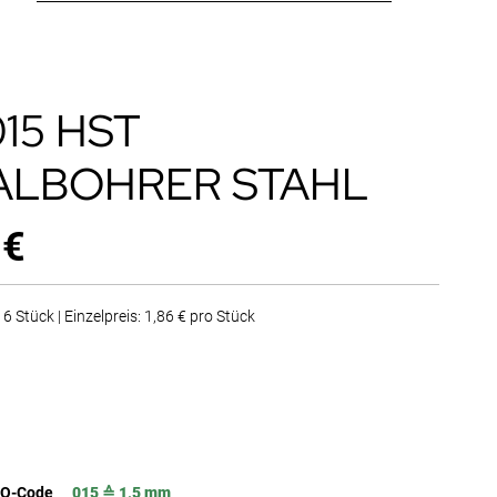
015 HST
ALBOHRER STAHL
 €
6 Stück | Einzelpreis: 1,86 € pro Stück
SO-Code
015 ≙ 1,5 mm