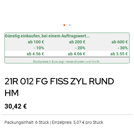
Zum
Günstig einkaufen, bei einem Auftragswert...
Anfang
ab 100 €
ab 200 €
ab 600 €
der
- 10%
- 20%
- 30%
Bildergalerie
ab 4.56 €
ab 4.06 €
ab 3.55 €
springen
Stückpreise in Euro zzgl. Versandkosten und MwSt.
21R 012 FG FISS ZYL RUND
HM
30,42 €
Packungsinhalt: 6 Stück | Einzelpreis: 5,07 € pro Stück