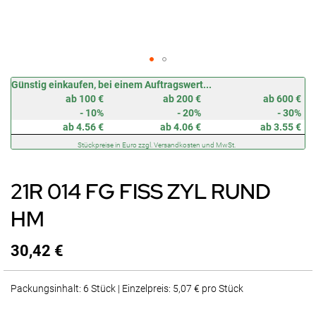
Zum
Günstig einkaufen, bei einem Auftragswert...
Anfang
ab 100 €
ab 200 €
ab 600 €
der
- 10%
- 20%
- 30%
Bildergalerie
ab 4.56 €
ab 4.06 €
ab 3.55 €
springen
Stückpreise in Euro zzgl. Versandkosten und MwSt.
21R 014 FG FISS ZYL RUND
HM
30,42 €
Packungsinhalt: 6 Stück | Einzelpreis: 5,07 € pro Stück