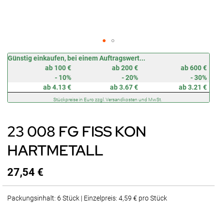
Zum
Günstig einkaufen, bei einem Auftragswert...
Anfang
ab 100 €
ab 200 €
ab 600 €
der
- 10%
- 20%
- 30%
Bildergalerie
ab 4.13 €
ab 3.67 €
ab 3.21 €
springen
Stückpreise in Euro zzgl. Versandkosten und MwSt.
23 008 FG FISS KON
HARTMETALL
27,54 €
Packungsinhalt: 6 Stück | Einzelpreis: 4,59 € pro Stück