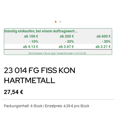
Zum
Günstig einkaufen, bei einem Auftragswert...
Anfang
ab 100 €
ab 200 €
ab 600 €
der
- 10%
- 20%
- 30%
Bildergalerie
ab 4.13 €
ab 3.67 €
ab 3.21 €
springen
Stückpreise in Euro zzgl. Versandkosten und MwSt.
23 014 FG FISS KON
HARTMETALL
27,54 €
Packungsinhalt: 6 Stück | Einzelpreis: 4,59 € pro Stück