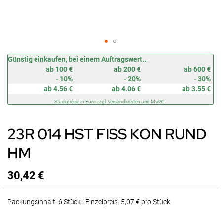
Zum
Günstig einkaufen, bei einem Auftragswert...
Anfang
ab 100 €
ab 200 €
ab 600 €
der
- 10%
- 20%
- 30%
Bildergalerie
ab 4.56 €
ab 4.06 €
ab 3.55 €
springen
Stückpreise in Euro zzgl. Versandkosten und MwSt.
23R 014 HST FISS KON RUND
HM
30,42 €
Packungsinhalt: 6 Stück | Einzelpreis: 5,07 € pro Stück