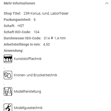
Mehr Informationen
Mehr
23R Konus, rund, Laborfräser
Informationen
6
HST
104
014 ≙ 1,4 mm
4,50
Kunststofftechnik
,
Kronen- und Brückentechnik
,
Modellherstellung
,
Modellgusstechnik