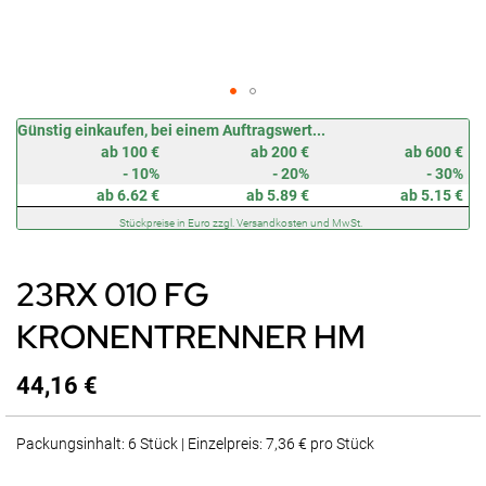
Zum
Günstig einkaufen, bei einem Auftragswert...
Anfang
ab 100 €
ab 200 €
ab 600 €
der
- 10%
- 20%
- 30%
Bildergalerie
ab 6.62 €
ab 5.89 €
ab 5.15 €
springen
Stückpreise in Euro zzgl. Versandkosten und MwSt.
23RX 010 FG
KRONENTRENNER HM
44,16 €
Packungsinhalt: 6 Stück | Einzelpreis: 7,36 € pro Stück