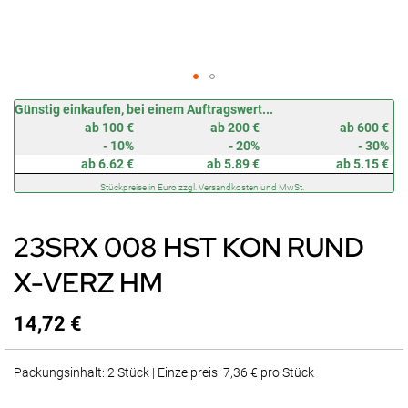
Zum
Günstig einkaufen, bei einem Auftragswert...
Anfang
ab 100 €
ab 200 €
ab 600 €
der
- 10%
- 20%
- 30%
Bildergalerie
ab 6.62 €
ab 5.89 €
ab 5.15 €
springen
Stückpreise in Euro zzgl. Versandkosten und MwSt.
23SRX 008 HST KON RUND
X-VERZ HM
14,72 €
Packungsinhalt: 2 Stück | Einzelpreis: 7,36 € pro Stück