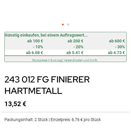
Zum
Günstig einkaufen, bei einem Auftragswert...
Anfang
ab 100 €
ab 200 €
ab 600 €
der
- 10%
- 20%
- 30%
Bildergalerie
ab 6.08 €
ab 5.41 €
ab 4.73 €
springen
Stückpreise in Euro zzgl. Versandkosten und MwSt.
243 012 FG FINIERER
HARTMETALL
13,52 €
Packungsinhalt: 2 Stück | Einzelpreis: 6,76 € pro Stück