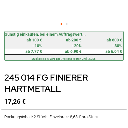
Zum
Günstig einkaufen, bei einem Auftragswert...
Anfang
ab 100 €
ab 200 €
ab 600 €
der
- 10%
- 20%
- 30%
Bildergalerie
ab 7.77 €
ab 6.90 €
ab 6.04 €
springen
Stückpreise in Euro zzgl. Versandkosten und MwSt.
245 014 FG FINIERER
HARTMETALL
17,26 €
Packungsinhalt: 2 Stück | Einzelpreis: 8,63 € pro Stück