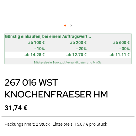
Zum
Günstig einkaufen, bei einem Auftragswert...
Anfang
ab 100 €
ab 200 €
ab 600 €
der
- 10%
- 20%
- 30%
Bildergalerie
ab 14.28 €
ab 12.70 €
ab 11.11 €
springen
Stückpreise in Euro zzgl. Versandkosten und MwSt.
267 016 WST
KNOCHENFRAESER HM
31,74 €
Packungsinhalt: 2 Stück | Einzelpreis: 15,87 € pro Stück