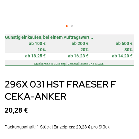
Zum
Günstig einkaufen, bei einem Auftragswert...
Anfang
ab 100 €
ab 200 €
ab 600 €
der
- 10%
- 20%
- 30%
Bildergalerie
ab 18.25 €
ab 16.23 €
ab 14.20 €
springen
Stückpreise in Euro zzgl. Versandkosten und MwSt.
296X 031 HST FRAESER F
CEKA-ANKER
20,28 €
Packungsinhalt: 1 Stück | Einzelpreis: 20,28 € pro Stück