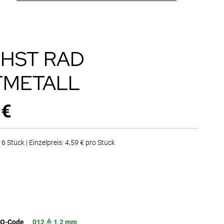
2 HST RAD
TMETALL
 €
6 Stück | Einzelpreis: 4,59 € pro Stück
SO-Code
012 ≙ 1,2 mm