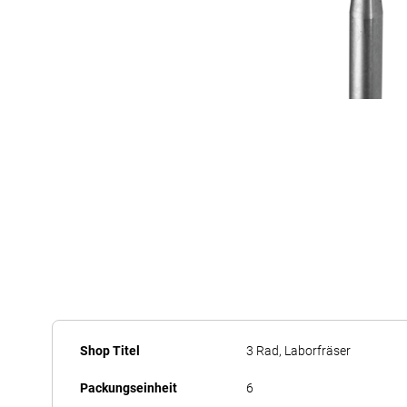
Zum
Anfang
Mehr
der
Shop Titel
3 Rad, Laborfräser
Informationen
Bildergalerie
Packungseinheit
6
springen