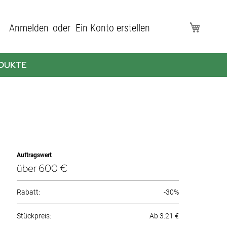
Direkt
Anmelden
Ein Konto erstellen
Mein Wa
zum
Inhalt
DUKTE
Auftragswert
über 600 €
Rabatt:
-30%
Ab 3.21 €