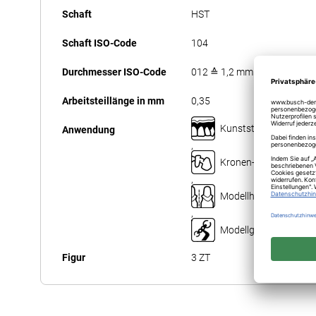
Schaft
HST
Schaft ISO-Code
104
Durchmesser ISO-Code
012 ≙ 1,2 mm
Arbeitsteillänge in mm
0,35
Kunststofftechnik
Anwendung
,
Kronen- und Brückent
,
Modellherstellung
,
Modellgusstechnik
Figur
3 ZT