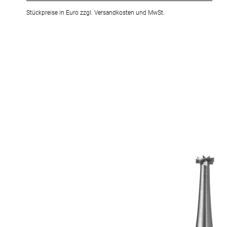
Stückpreise in Euro zzgl. Versandkosten und MwSt.
Zum
Ende
der
Bildergalerie
springen