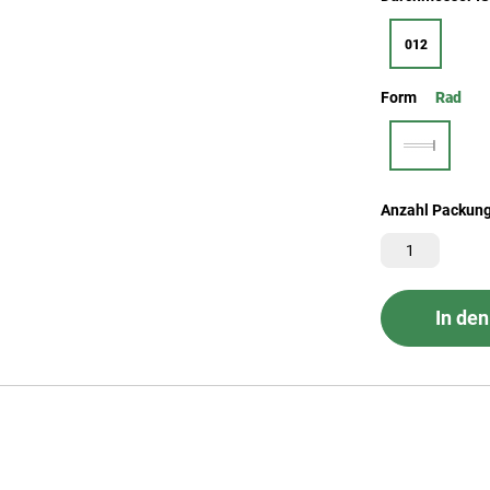
012
Form
Rad
Anzahl Packun
In de