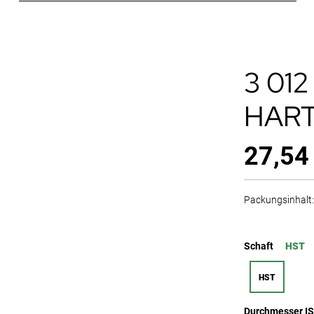
3 01
HAR
27,54
Packungsinhalt: 
Schaft
HST
HST
Durchmesser I