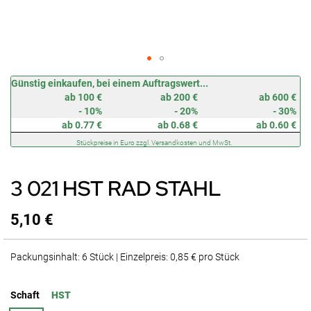
Zum
Günstig einkaufen, bei einem Auftragswert...
Anfang
ab 100 €
ab 200 €
ab 600 €
der
- 10%
- 20%
- 30%
Bildergalerie
ab 0.77 €
ab 0.68 €
ab 0.60 €
springen
Stückpreise in Euro zzgl. Versandkosten und MwSt.
3 021 HST RAD STAHL
5,10 €
Packungsinhalt: 6 Stück | Einzelpreis: 0,85 € pro Stück
Schaft
HST