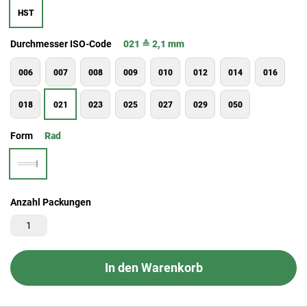
HST
Durchmesser ISO-Code
021 ≙ 2,1 mm
006
007
008
009
010
012
014
016
018
021
023
025
027
029
050
Form
Rad
Anzahl Packungen
In den Warenkorb