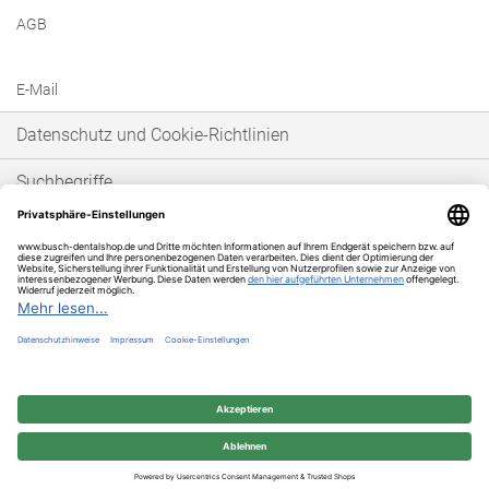
AGB
E-Mail
Datenschutz und Cookie-Richtlinien
Suchbegriffe
Erweiterte Suche
Bestellungen und Rücksendungen
* Unser Angebot richtet sich ausschließlich an gewerbetreibende Kunden im
Sinne von § 14 BGB. Wir schließen keine Verträge mit Verbrauchern im Sinne
von § 13 BGB.
© 2025 BUSCH & CO. GmbH & Co. KG | Unterkaltenbach 17-27 | D - 51766
Engelskirchen | Telefon +49 (0) 22 63 - 86 - 380 | Telefax +49 (0) 22 63 - 2 07 41
| service@busch-dentalshop.de | www.busch-dentalshop.de