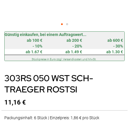
Zum
Günstig einkaufen, bei einem Auftragswert...
Anfang
ab 100 €
ab 200 €
ab 600 €
der
- 10%
- 20%
- 30%
Bildergalerie
ab 1.67 €
ab 1.49 €
ab 1.30 €
springen
Stückpreise in Euro zzgl. Versandkosten und MwSt.
303RS 050 WST SCH-
TRAEGER ROSTSI
11,16 €
Packungsinhalt: 6 Stück | Einzelpreis: 1,86 € pro Stück