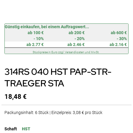
Zum
Günstig einkaufen, bei einem Auftragswert...
Anfang
ab 100 €
ab 200 €
ab 600 €
der
- 10%
- 20%
- 30%
Bildergalerie
ab 2.77 €
ab 2.46 €
ab 2.16 €
springen
Stückpreise in Euro zzgl. Versandkosten und MwSt.
314RS 040 HST PAP-STR-
TRAEGER STA
18,48 €
Packungsinhalt: 6 Stück | Einzelpreis: 3,08 € pro Stück
Schaft
HST