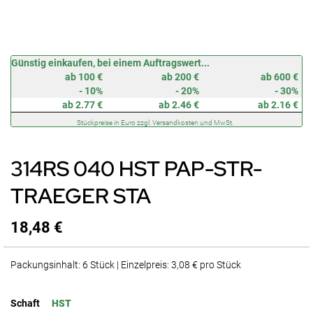
Zum
Günstig einkaufen, bei einem Auftragswert...
Anfang
ab 100 €
ab 200 €
ab 600 €
der
- 10%
- 20%
- 30%
Bildergalerie
ab 2.77 €
ab 2.46 €
ab 2.16 €
springen
Stückpreise in Euro zzgl. Versandkosten und MwSt.
314RS 040 HST PAP-STR-
TRAEGER STA
18,48 €
Packungsinhalt: 6 Stück | Einzelpreis: 3,08 € pro Stück
Schaft
HST