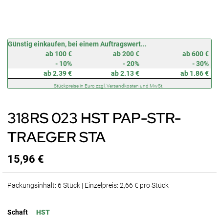
Zum
Günstig einkaufen, bei einem Auftragswert...
Anfang
ab 100 €
ab 200 €
ab 600 €
der
- 10%
- 20%
- 30%
Bildergalerie
ab 2.39 €
ab 2.13 €
ab 1.86 €
springen
Stückpreise in Euro zzgl. Versandkosten und MwSt.
318RS 023 HST PAP-STR-
TRAEGER STA
15,96 €
Packungsinhalt: 6 Stück | Einzelpreis: 2,66 € pro Stück
Schaft
HST