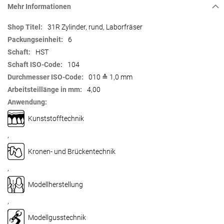
Mehr Informationen
Mehr
31R Zylinder, rund, Laborfräser
Informationen
6
HST
104
010 ≙ 1,0 mm
4,00
Kunststofftechnik
,
Kronen- und Brückentechnik
,
Modellherstellung
,
Modellgusstechnik