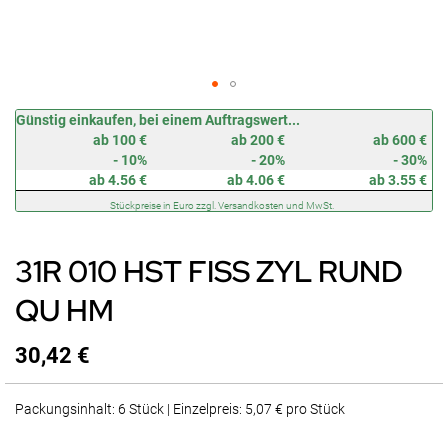
Zum
Günstig einkaufen, bei einem Auftragswert...
Anfang
ab 100 €
ab 200 €
ab 600 €
der
- 10%
- 20%
- 30%
Bildergalerie
ab 4.56 €
ab 4.06 €
ab 3.55 €
springen
Stückpreise in Euro zzgl. Versandkosten und MwSt.
31R 010 HST FISS ZYL RUND
QU HM
30,42 €
Packungsinhalt: 6 Stück | Einzelpreis: 5,07 € pro Stück