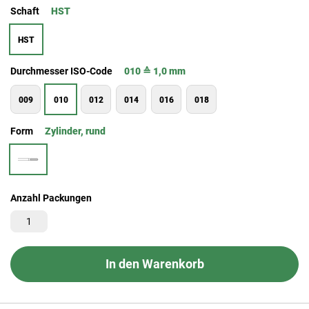
Schaft
HST
HST
Durchmesser ISO-Code
010 ≙ 1,0 mm
009
010
012
014
016
018
Form
Zylinder, rund
Anzahl Packungen
In den Warenkorb