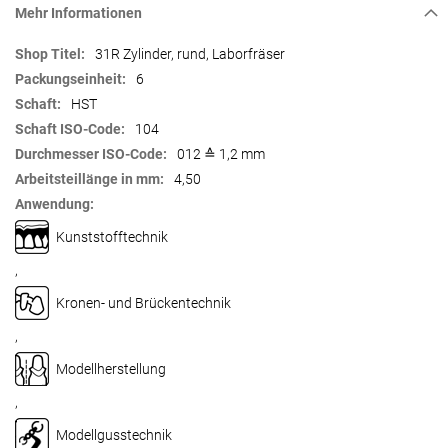
Mehr Informationen
Mehr
31R Zylinder, rund, Laborfräser
Informationen
6
HST
104
012 ≙ 1,2 mm
4,50
Kunststofftechnik
,
Kronen- und Brückentechnik
,
Modellherstellung
,
Modellgusstechnik