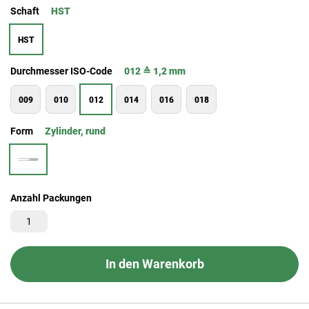
Schaft
HST
HST
Durchmesser ISO-Code
012 ≙ 1,2 mm
009
010
012
014
016
018
Form
Zylinder, rund
Anzahl Packungen
In den Warenkorb