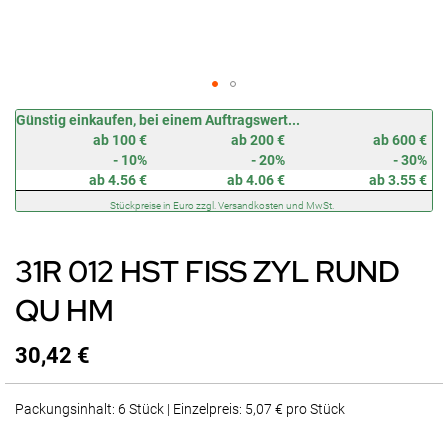
Zum
Günstig einkaufen, bei einem Auftragswert...
Anfang
ab 100 €
ab 200 €
ab 600 €
der
- 10%
- 20%
- 30%
Bildergalerie
ab 4.56 €
ab 4.06 €
ab 3.55 €
springen
Stückpreise in Euro zzgl. Versandkosten und MwSt.
31R 012 HST FISS ZYL RUND
QU HM
30,42 €
Packungsinhalt: 6 Stück | Einzelpreis: 5,07 € pro Stück