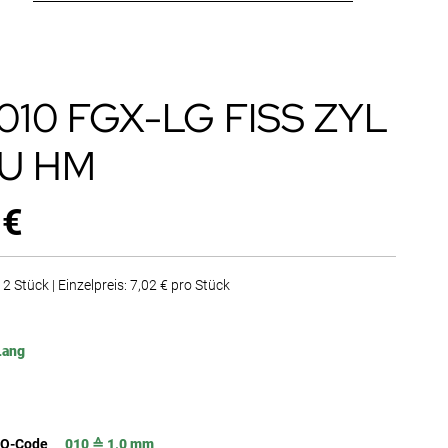
 010 FGX-LG FISS ZYL
U HM
 €
2 Stück | Einzelpreis: 7,02 € pro Stück
Lang
SO-Code
010 ≙ 1,0 mm