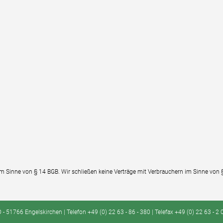
im Sinne von § 14 BGB. Wir schließen keine Verträge mit Verbrauchern im Sinne von 
 51766 Engelskirchen | Telefon +49 (0) 22 63 - 86 - 380 | Telefax +49 (0) 22 63 - 