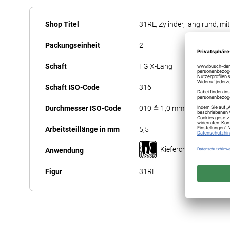
Anfang
Mehr
der
Shop Titel
31RL, Zylinder, lang rund, mi
Informationen
Bildergalerie
Packungseinheit
2
springen
Schaft
FG X-Lang
Schaft ISO-Code
316
Durchmesser ISO-Code
010 ≙ 1,0 mm
Arbeitsteillänge in mm
5,5
Kieferchirurgie
Anwendung
Figur
31RL