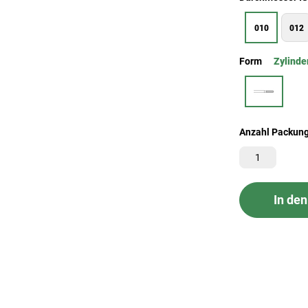
010
012
Form
Zylinde
Anzahl Packun
In de