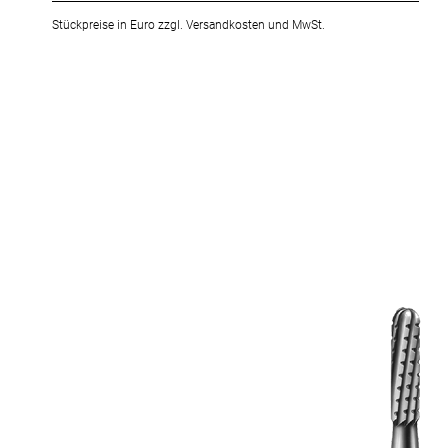
Stückpreise in Euro zzgl. Versandkosten und MwSt.
Zum
Ende
der
Bildergalerie
springen