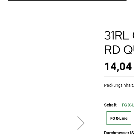
31RL
RD Q
14,04
Packungsinhalt: 
Schaft
FG X-
FG X-Lang
Durchmesser I