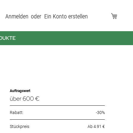
Direkt
Anmelden
Ein Konto erstellen
Mein Wa
zum
Inhalt
DUKTE
Auftragswert
über 600 €
Rabatt:
-30%
Ab 4.91 €