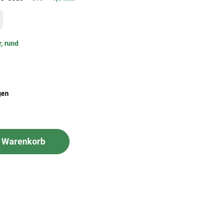
r, rund
gen
n Warenkorb