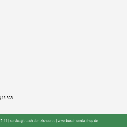
§ 13 BGB.
2 07 41 | service@busch-dentalshop.de | www.busch-dentalshop.de