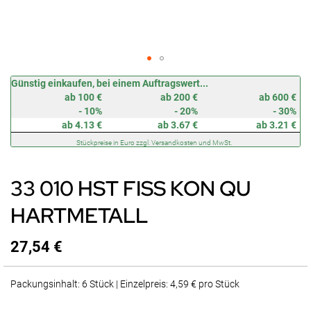
Zum
Günstig einkaufen, bei einem Auftragswert...
Anfang
ab 100 €
ab 200 €
ab 600 €
der
- 10%
- 20%
- 30%
Bildergalerie
ab 4.13 €
ab 3.67 €
ab 3.21 €
springen
Stückpreise in Euro zzgl. Versandkosten und MwSt.
33 010 HST FISS KON QU
HARTMETALL
27,54 €
Packungsinhalt: 6 Stück | Einzelpreis: 4,59 € pro Stück