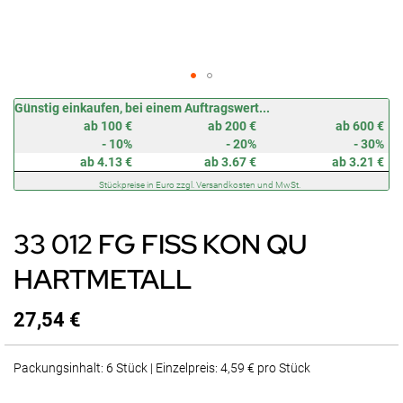
Zum
Günstig einkaufen, bei einem Auftragswert...
Anfang
ab 100 €
ab 200 €
ab 600 €
der
- 10%
- 20%
- 30%
Bildergalerie
ab 4.13 €
ab 3.67 €
ab 3.21 €
springen
Stückpreise in Euro zzgl. Versandkosten und MwSt.
33 012 FG FISS KON QU
HARTMETALL
27,54 €
Packungsinhalt: 6 Stück | Einzelpreis: 4,59 € pro Stück