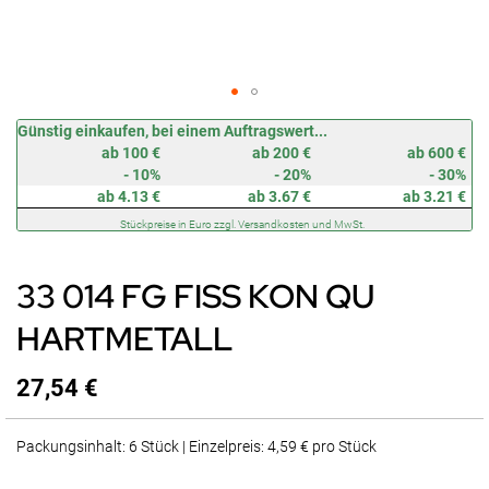
Zum
Günstig einkaufen, bei einem Auftragswert...
Anfang
ab 100 €
ab 200 €
ab 600 €
der
- 10%
- 20%
- 30%
Bildergalerie
ab 4.13 €
ab 3.67 €
ab 3.21 €
springen
Stückpreise in Euro zzgl. Versandkosten und MwSt.
33 014 FG FISS KON QU
HARTMETALL
27,54 €
Packungsinhalt: 6 Stück | Einzelpreis: 4,59 € pro Stück