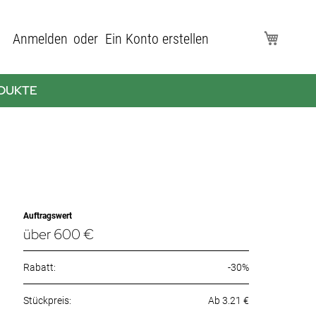
Direkt
Anmelden
Ein Konto erstellen
Mein Wa
zum
Inhalt
DUKTE
Auftragswert
über 600 €
Rabatt:
-30%
Ab 3.21 €