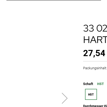
33 0
HAR
27,54
Packungsinhalt: 
Schaft
HST
HST
Durchmesser I