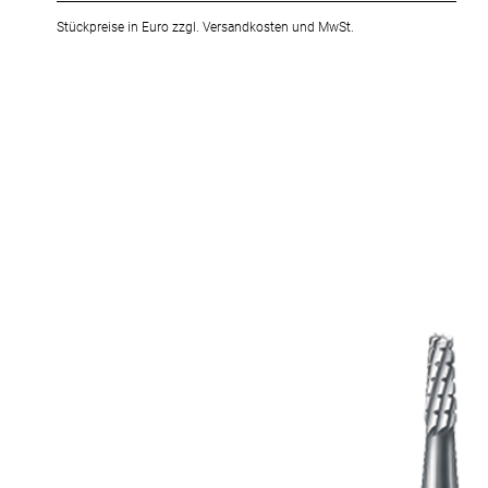
Stückpreise in Euro zzgl. Versandkosten und MwSt.
Zum
Ende
der
Bildergalerie
springen