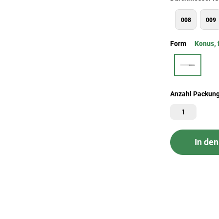
008
009
Form
Konus, 
Anzahl Packun
In de