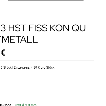
23 HST FISS KON QU
TMETALL
 €
6 Stück | Einzelpreis: 4,59 € pro Stück
SO-Code
023 ≙ 2,3 mm