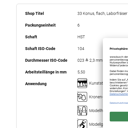
Anfang
Mehr
der
Shop Titel
33 Konus, flach, Laborfräser
Informationen
Bildergalerie
Packungseinheit
6
springen
Schaft
HST
Schaft ISO-Code
104
Durchmesser ISO-Code
023 ≙ 2,3 mm
Arbeitsteillänge in mm
5,50
Kunststofftechnik
Anwendung
,
Kronen- und Brückent
,
Modellherstellung
,
Modellgusstechnik