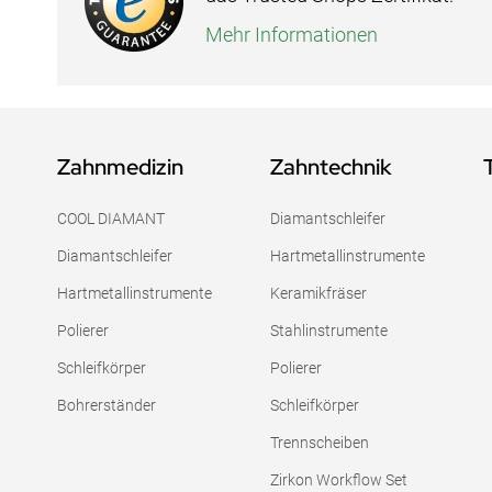
Mehr Informationen
Zahnmedizin
Zahntechnik
COOL DIAMANT
Diamantschleifer
Diamantschleifer
Hartmetallinstrumente
Hartmetallinstrumente
Keramikfräser
Polierer
Stahlinstrumente
Schleifkörper
Polierer
Bohrerständer
Schleifkörper
Trennscheiben
Zirkon Workflow Set