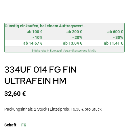
Zum
Günstig einkaufen, bei einem Auftragswert...
Anfang
ab 100 €
ab 200 €
ab 600 €
der
- 10%
- 20%
- 30%
Bildergalerie
ab 14.67 €
ab 13.04 €
ab 11.41 €
springen
Stückpreise in Euro zzgl. Versandkosten und MwSt.
334UF 014 FG FIN
ULTRAFEIN HM
32,60 €
Packungsinhalt: 2 Stück | Einzelpreis: 16,30 € pro Stück
Schaft
FG