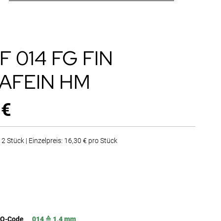
F 014 FG FIN
AFEIN HM
 €
2 Stück | Einzelpreis: 16,30 € pro Stück
SO-Code
014 ≙ 1,4 mm