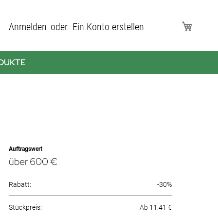
Direkt
Anmelden
Ein Konto erstellen
Mein Wa
zum
Inhalt
DUKTE
Auftragswert
über 600 €
Rabatt:
-30%
Ab 11.41 €