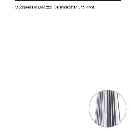
Stückpreise in Euro zzgl. Versandkosten und MwSt.
Zum
Ende
der
Bildergalerie
springen