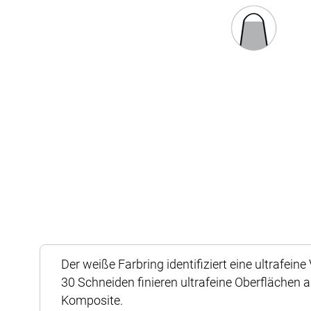
Zum
Anfang
Der weiße Farbring identifiziert eine ultrafein
der
30 Schneiden finieren ultrafeine Oberflächen 
Bildergalerie
Komposite.
springen