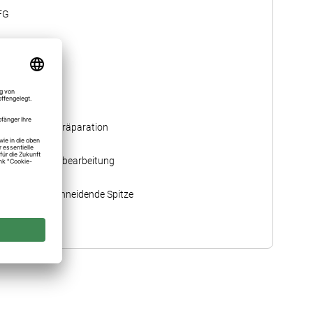
FG
314
014 ≙ 1,4 mm
6,0
Kronenpräparation
Füllungsbearbeitung
Nicht schneidende Spitze
334UF