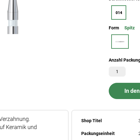
014
Form
Spitz
Anzahl Packun
In de
e Verzahnung.
Mehr
Shop Titel
auf Keramik und
Informationen
Packungseinheit