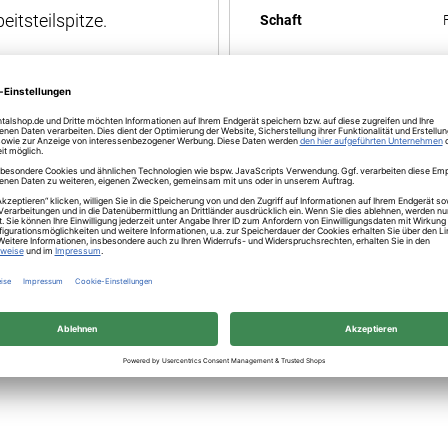
itsteilspitze.
Schaft
Schaft ISO-Code
Durchmesser ISO-Code
Arbeitsteillänge in mm
Anwendung
,
,
Figur