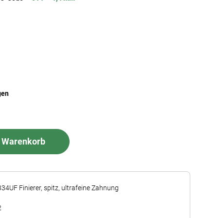
gen
n Warenkorb
334UF Finierer, spitz, ultrafeine Zahnung
2