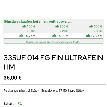
Zum
Günstig einkaufen, bei einem Auftragswert...
Anfang
ab 100 €
ab 200 €
ab 600 €
der
- 10%
- 20%
- 30%
Bildergalerie
ab 15.75 €
ab 14.00 €
ab 12.25 €
springen
Stückpreise in Euro zzgl. Versandkosten und MwSt.
335UF 014 FG FIN ULTRAFEIN
HM
35,00 €
Packungsinhalt: 2 Stück | Einzelpreis: 17,50 € pro Stück
Schaft
FG