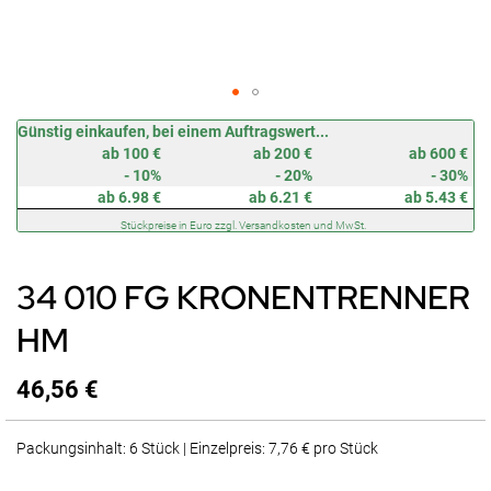
Zum
Günstig einkaufen, bei einem Auftragswert...
Anfang
ab 100 €
ab 200 €
ab 600 €
der
- 10%
- 20%
- 30%
Bildergalerie
ab 6.98 €
ab 6.21 €
ab 5.43 €
springen
Stückpreise in Euro zzgl. Versandkosten und MwSt.
34 010 FG KRONENTRENNER
HM
46,56 €
Packungsinhalt: 6 Stück | Einzelpreis: 7,76 € pro Stück