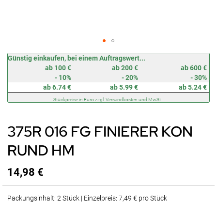
Zum
Günstig einkaufen, bei einem Auftragswert...
Anfang
ab 100 €
ab 200 €
ab 600 €
der
- 10%
- 20%
- 30%
Bildergalerie
ab 6.74 €
ab 5.99 €
ab 5.24 €
springen
Stückpreise in Euro zzgl. Versandkosten und MwSt.
375R 016 FG FINIERER KON
RUND HM
14,98 €
Packungsinhalt: 2 Stück | Einzelpreis: 7,49 € pro Stück