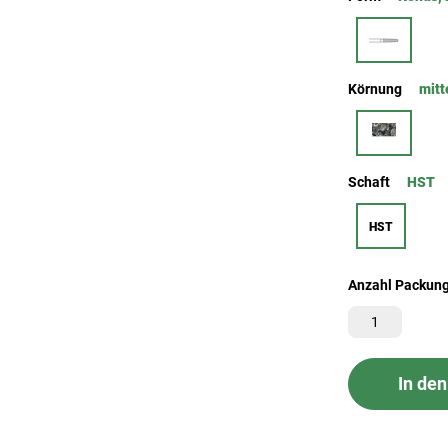
Körnung
mitt
Schaft
HST
HST
Anzahl Packun
In de