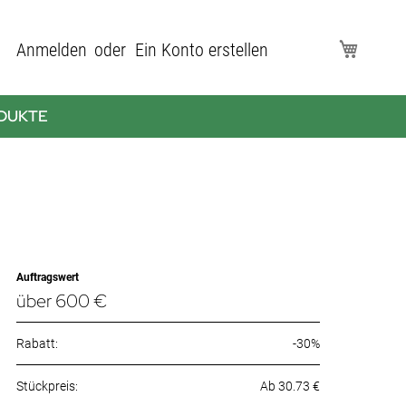
Direkt
Anmelden
Ein Konto erstellen
Mein Wa
zum
Inhalt
DUKTE
Auftragswert
über 600 €
Rabatt:
-30%
Ab 30.73 €