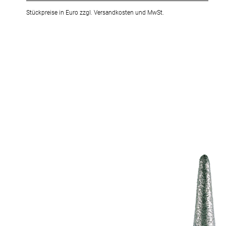
Stückpreise in Euro zzgl. Versandkosten und MwSt.
Zum
Ende
der
Bildergalerie
springen