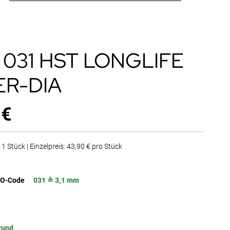
 031 HST LONGLIFE
ER-DIA
 €
1 Stück | Einzelpreis: 43,90 € pro Stück
SO-Code
031 ≙ 3,1 mm
rund