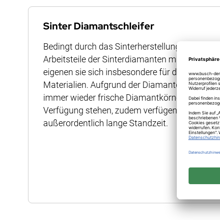
Anfang
der
Sinter Diamantschleifer
Bildergalerie
Bedingt durch das Sinterherstellungsverfahre
springen
Arbeitsteile der Sinterdiamanten mit Diamant
eigenen sie sich insbesondere für das Bearbe
Materialien. Aufgrund der Diamantdurchsetzu
immer wieder frische Diamantkörner auf der Ar
Verfügung stehen, zudem verfügen die Instru
außerordentlich lange Standzeit.