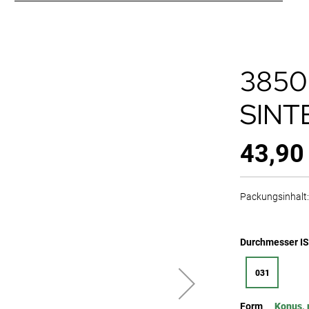
3850
SINT
43,90
Packungsinhalt: 
Durchmesser I
031
Form
Konus, 