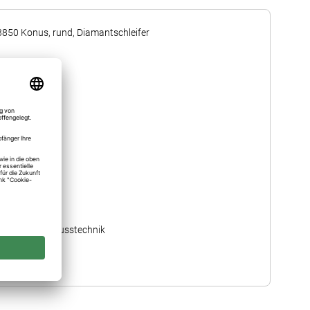
3850 Konus, rund, Diamantschleifer
1
HST
104
mittel
031 ≙ 3,1 mm
12,00
Modellgusstechnik
3850